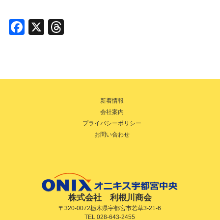
F
X
T
a
hr
c
e
e
a
b
d
o
s
新着情報
会社案内
o
プライバシーポリシー
k
お問い合わせ
株式会社 利根川商会
〒320-0072栃木県宇都宮市若草3-21-6
TEL 028-643-2455