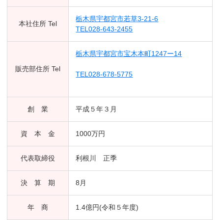
栃木県宇都宮市若草3-21-6
本社住所 Tel
TEL028-643-2455
栃木県宇都宮市宝木本町1247ー14
販売部住所 Tel
TEL028-678-5775
創 業
平成５年３月
資 本 金
1000万円
代表取締役
利根川 正季
決 算 期
8月
年 商
1.4億円(令和５年度)